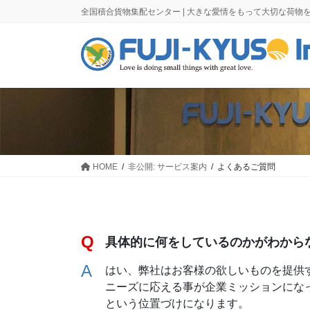
コ
ナ
全国積合貨物集配センター | 大きな愛情をもって大切な荷
ン
ビ
テ
ゲ
ン
ー
ツ
シ
に
ョ
移
ン
動
に
移
動
HOME
非公開: サービス案内
よくあるご質問
具体的に何をしているのかがわから
はい、弊社はお客様の欲しいものを提供
ニーズに応える事が企業ミッションにな
という位置づけになります。