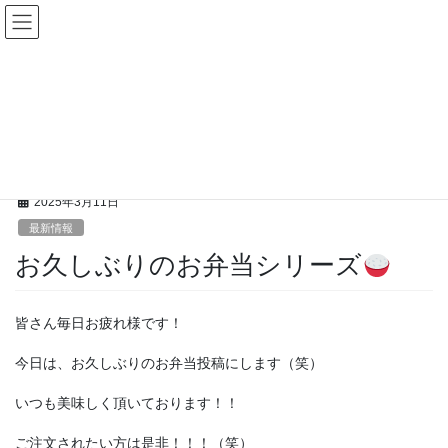
コ
ナ
ン
ビ
テ
ゲ
ン
ー
お知らせ
ツ
シ
に
ョ
移
ン
HOME
お知らせ
最新情報
お久しぶりのお弁当シリーズ
動
に
移
動
2025年3月11日
最新情報
お久しぶりのお弁当シリーズ
皆さん毎日お疲れ様です！
今日は、お久しぶりのお弁当投稿にします（笑）
いつも美味しく頂いております！！
ご注文されたい方は是非！！！（笑）